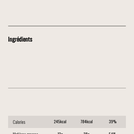
Ingrédients
🥯 Bun brioché
🍗 Poulet Croustillant
🥬 Salade Verte
🍅 Tomate
🧅 Oignons Rouges
🥑 Avocat
⚡️Sauce BG'Z
Calories
245
kcal
784
kcal
39
%