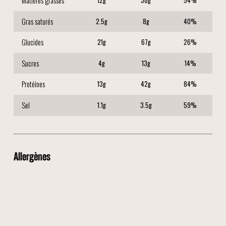
Matières grasses
12
g
38
g
54
%
Gras saturés
2.5
g
8
g
40
%
Glucides
21
g
67
g
26
%
Sucres
4
g
13
g
14
%
Protéines
13
g
42
g
84
%
Sel
1.1
g
3.5
g
59
%
Allergènes