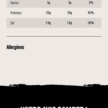
Sucres
3
g
3
g
3
%
Protéines
20
g
20
g
40
%
Sel
1.8
g
1.8
g
30
%
Allergènes