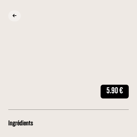
5.90
€
Ingrédients
🥞 Crêpe
🍫 Nutella
🍌 Banane