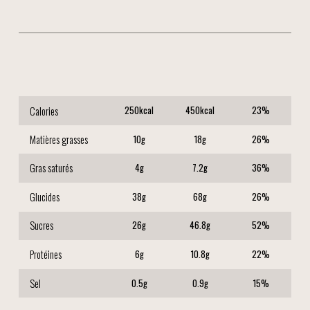
Calories
250
kcal
450
kcal
23
%
Matières grasses
10
g
18
g
26
%
Gras saturés
4
g
7.2
g
36
%
Glucides
38
g
68
g
26
%
Sucres
26
g
46.8
g
52
%
Protéines
6
g
10.8
g
22
%
Sel
0.5
g
0.9
g
15
%