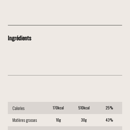
Ingrédients
🍗 Poulet
🍄 Champignons
🥣 Crème fraîche
🧅 Oignon
Calories
170
kcal
510
kcal
25
%
Matières grasses
10
g
30
g
43
%