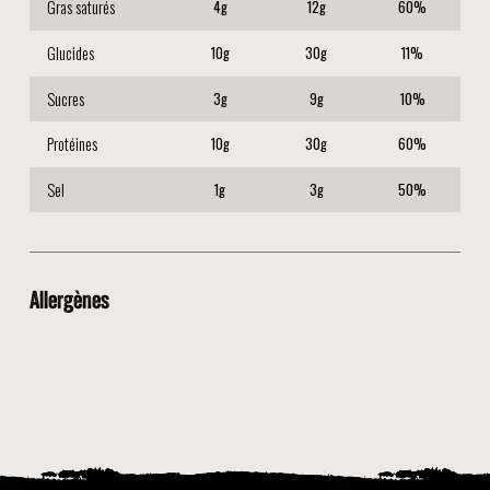
Gras saturés
4
g
12
g
60
%
Glucides
10
g
30
g
11
%
Sucres
3
g
9
g
10
%
Protéines
10
g
30
g
60
%
Sel
1
g
3
g
50
%
Allergènes