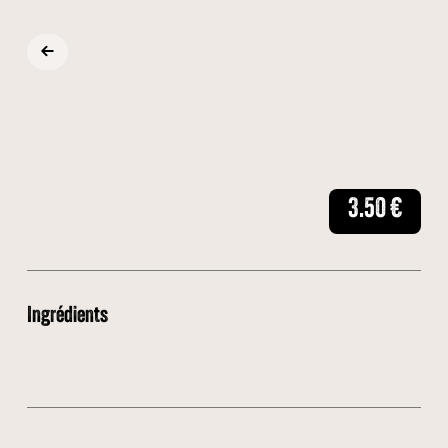
3.50
€
Ingrédients
🍦 Glace Vanille
🍓 Coulis fraise