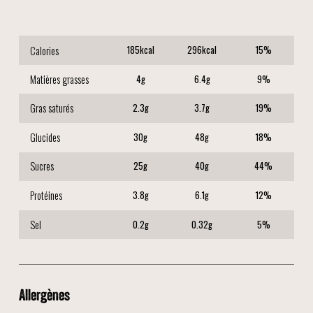
Calories
185
kcal
296
kcal
15
%
Matières grasses
4
g
6.4
g
9
%
Gras saturés
2.3
g
3.7
g
19
%
Glucides
30
g
48
g
18
%
Sucres
25
g
40
g
44
%
Protéines
3.8
g
6.1
g
12
%
Sel
0.2
g
0.32
g
5
%
Allergènes