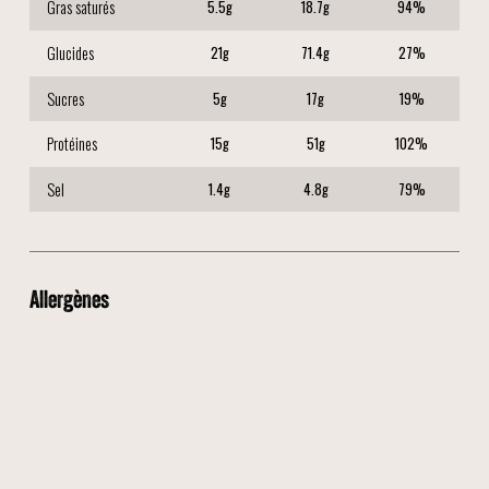
Gras saturés
5.5
g
18.7
g
94
%
Glucides
21
g
71.4
g
27
%
Sucres
5
g
17
g
19
%
Protéines
15
g
51
g
102
%
Sel
1.4
g
4.8
g
79
%
Allergènes