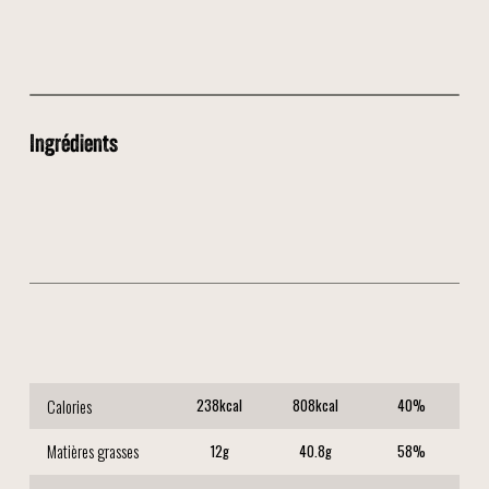
Ingrédients
🥖 Pain maison
🍗 Escalope marinée au Curry
🧀 Cheddar
🫙 Sauce Fromagère
Calories
238
kcal
808
kcal
40
%
Matières grasses
12
g
40.8
g
58
%