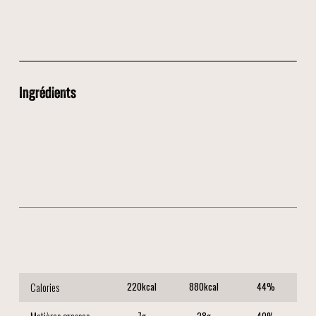
Ingrédients
🍜 Nouilles de riz
🥩 Boeuf Mariné
🥦 Légumes croquants
🌾 Sauce Soja
🥜 Cacahuètes
Calories
220
kcal
880
kcal
44
%