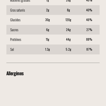
Matières grasses
7
g
28
g
40
%
Gras saturés
2
g
8
g
40
%
Glucides
30
g
120
g
46
%
Sucres
6
g
24
g
27
%
Protéines
11
g
44
g
88
%
Sel
1.3
g
5.2
g
87
%
Allergènes