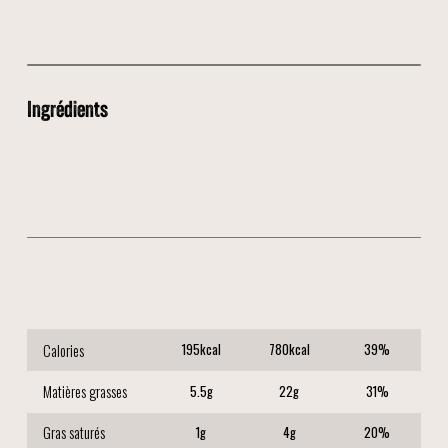
Ingrédients
🍚 Riz
🍤 Crevettes
🥦 Légumes croquants
🌾 Sauce Soja
Calories
195
kcal
780
kcal
39
%
Matières grasses
5.5
g
22
g
31
%
Gras saturés
1
g
4
g
20
%