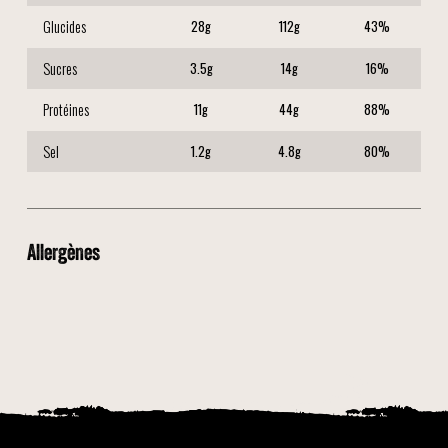
Glucides
28
g
112
g
43
%
Sucres
3.5
g
14
g
16
%
Protéines
11
g
44
g
88
%
Sel
1.2
g
4.8
g
80
%
Allergènes