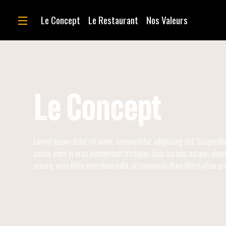
Le Concept
Le Restaurant
Nos Valeurs
Le Concept
Lorem ipsum dolor sit amet, consectetur adipiscing elit. Suspendi
varius enim in eros elementum tristique. Duis cursus, mi quis viver
ornare, eros dolor interdum nulla, ut commodo diam libero vitae era