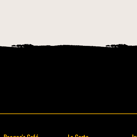
Beegee'z Café
La Carte
I