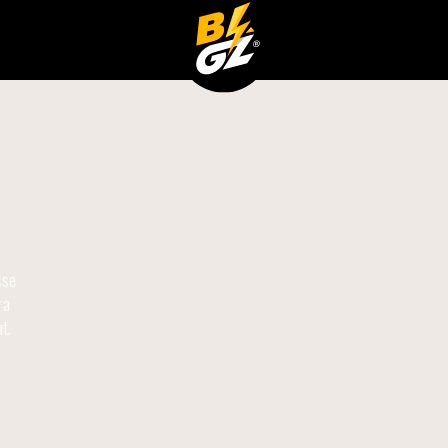
sse
ra
t.